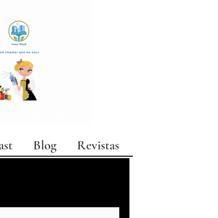
ast
Blog
Revistas
moda
arquitetura