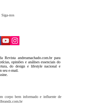
Siga-nos
 da Revista andreamachado.com.br para
tícias, opiniões e análises essenciais do
tura, do design e lifestyle nacional e
m seu e-mail.
ssine.
um corpo bem informado e influente de
lbrandz.com.br