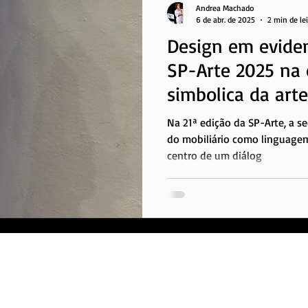
Andrea Machado
6 de abr. de 2025
2 min de le
Design em eviden
SP-Arte 2025 na 
simbolica da arte
autoral
Na 21ª edição da SP-Arte, a s
do mobiliário como linguagem 
centro de um diálog