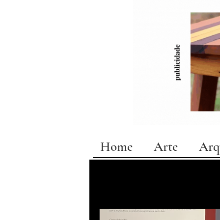
Home
Arte
Arq
All Posts
Especial Bahia
exposições
design