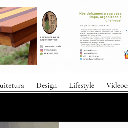
uitetura
Design
Lifestyle
Videoc
personas
cinema
notícias
curiosidades
arte