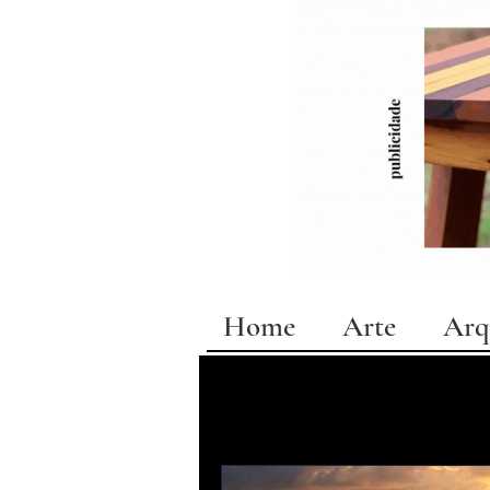
Home
Arte
Arq
All Posts
Especial Bahia
exposições
design