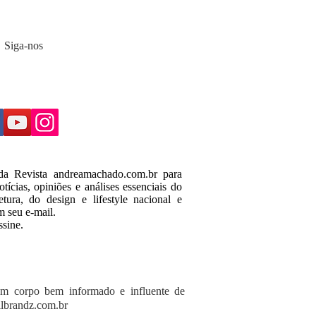
Siga-nos
 da Revista andreamachado.com.br para
tícias, opiniões e análises essenciais do
tura, do design e lifestyle nacional e
m seu e-mail.
ssine.
um corpo bem informado e influente de
lbrandz.com.br