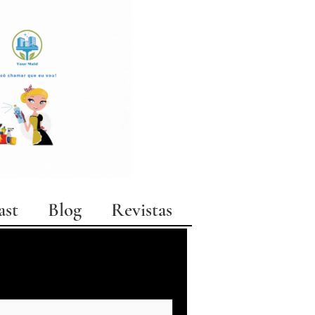
ast
Blog
Revistas
moda
arquitetura