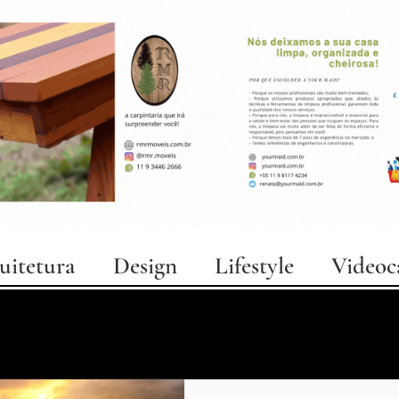
uitetura
Design
Lifestyle
Videoc
personas
cinema
notícias
curiosidades
arte