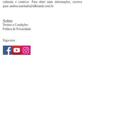
culturais e criativos. Para obter mais informações, escreva
para:
andrea.machado@allbrandz.com.br
Sobre
Termos e Condições
Política de Privacidade
Siga-nos
Assine o boletim digital da Revista andreamachado.com.br para
receber o seu resumo de notícias, opiniões e análises essenciais
do mundo da arte, da arquitetura, do design e lifestyle nacional
e internacional diretamente em seu e-mail.
Clique no ícone ao lado e assine.
© 2021 por
Z Wiser Technology
. Site desenvolvido para:
Revista Andrea Machado.