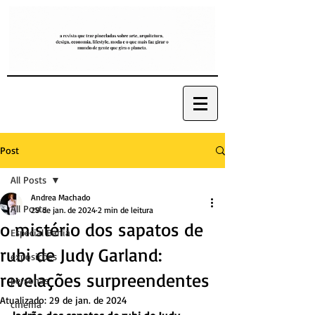
Post
All Posts
Andrea Machado
All Posts
29 de jan. de 2024
2 min de leitura
o mistério dos sapatos de
Especial Bahia
rubi de Judy Garland:
exposições
revelações surpreendentes
personas
Atualizado:
29 de jan. de 2024
cinema