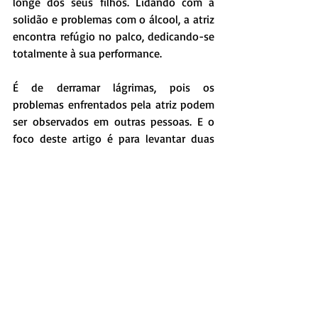
longe dos seus filhos. Lidando com a 
solidão e problemas com o álcool, a atriz 
encontra refúgio no palco, dedicando-se 
totalmente à sua performance. 
É de derramar lágrimas, pois os 
problemas enfrentados pela atriz podem 
ser observados em outras pessoas. E o 
foco deste artigo é para levantar duas 
questões: a primeira, quanto ao 
encarceramento de pessoas que 
cometeram crimes em fase final da vida. 
A segunda é que precisamos estar mais 
atentos aos nossos familiares e amigos. 
A depressão é silenciosa e muitas vezes 
vista como algo sem importância.
andrea machado
revista andrea machado
Museu Judy Garland
Judy Garland
Sapatos de Rubi
Sapatos de Rubi Judy Garland
O Mágico de Oz