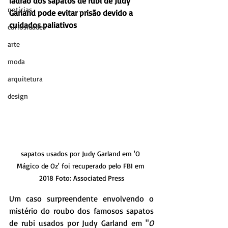
ladrão dos sapatos de rubi de Judy 
notícias
Garland pode evitar prisão devido a 
cuidados paliativos
curiosidades
arte
moda
arquitetura
design
sapatos usados por Judy Garland em 'O 
Mágico de Oz' foi recuperado pelo FBI em 
2018 Foto: Associated Press
Um caso surpreendente envolvendo o 
mistério do roubo dos famosos sapatos 
de rubi usados por Judy Garland em "
O 