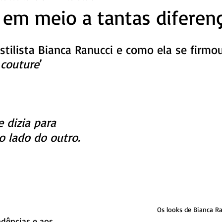
em meio a tantas diferen
estilista Bianca Ranucci e como ela se firmo
 couture
’
dizia para 
o lado do outro.
Os looks de Bianca R
dências e aos 