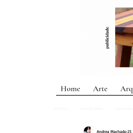
Home
Arte
Arq
All Posts
Especial Bahia
exposições
Andrea Machado
25 
design