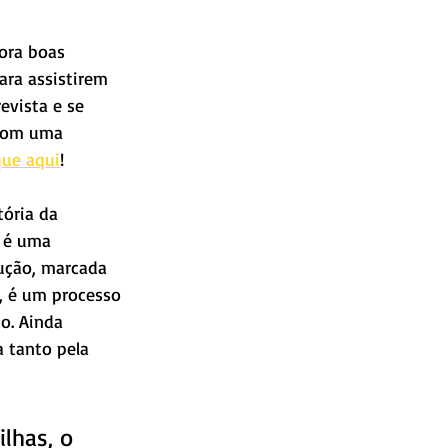
ora boas 
ara assistirem 
evista e se 
com uma 
que aqui
!
tória da 
 é uma 
ução, marcada 
, é um processo 
o. Ainda 
 tanto pela 
lhas, o 