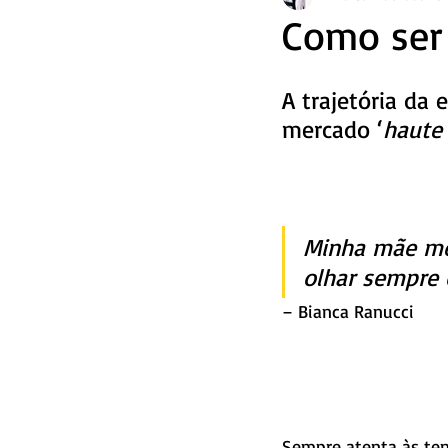
Como ser 
A trajetória da 
mercado ‘
haute
Minha mãe me 
olhar sempre 
– Bianca Ranucci
Sempre atenta às ten