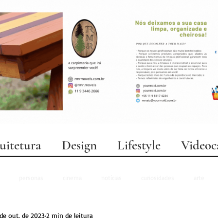
uitetura
Design
Lifestyle
Videoc
personas
cinema
notícias
curiosidades
arte
de out. de 2023
2 min de leitura