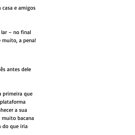
 a casa e amigos 
ar – no final 
e muito, a pena!
ês antes dele 
a primeira que 
 plataforma 
hecer a sua 
i muito bacana 
 do que iria 