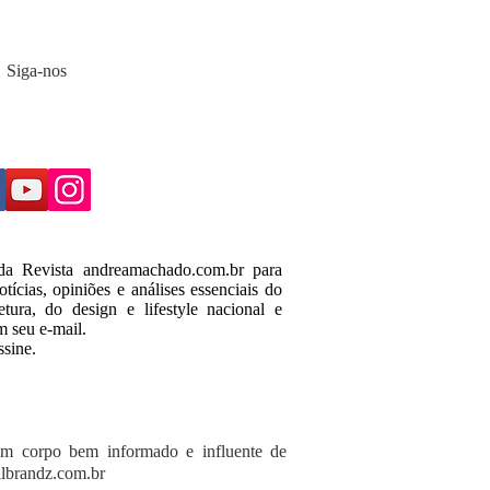
Siga-nos
 da Revista andreamachado.com.br para
tícias, opiniões e análises essenciais do
tura, do design e lifestyle nacional e
m seu e-mail.
ssine.
um corpo bem informado e influente de
lbrandz.com.br