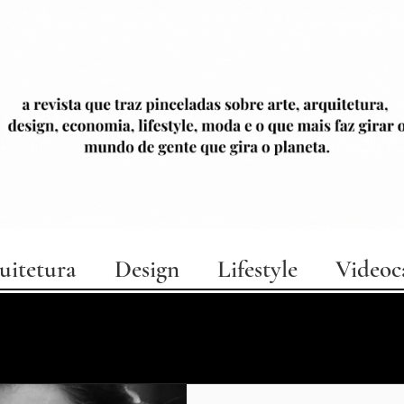
uitetura
Design
Lifestyle
Videoc
personas
cinema
notícias
curiosidades
arte