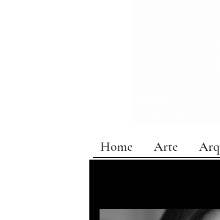
Home
Arte
Arq
All Posts
Especial Bahia
exposições
design