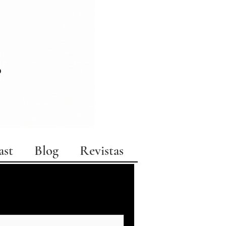
ast
Blog
Revistas
moda
arquitetura