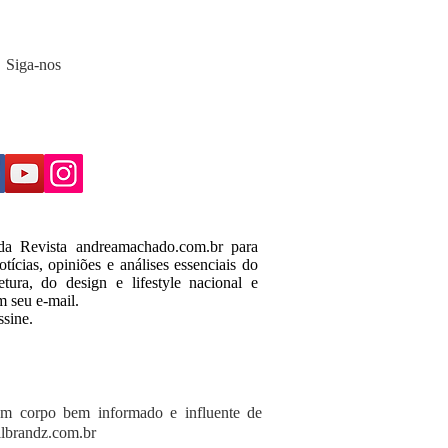
Siga-nos
 da Revista andreamachado.com.br para
tícias, opiniões e análises essenciais do
tura, do design e lifestyle nacional e
m seu e-mail.
ssine.
um corpo bem informado e influente de
lbrandz.com.br